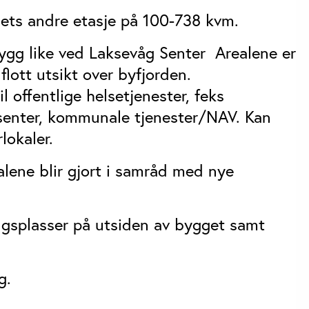
gets andre etasje på 100-738 kvm.
 bygg like ved Laksevåg Senter Arealene er
flott utsikt over byfjorden.
l offentlige helsetjenester, feks
esenter, kommunale tjenester/NAV. Kan
lokaler.
lene blir gjort i samråd med nye
ngsplasser på utsiden av bygget samt
g.