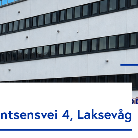
ntsensvei 4, Laksevåg